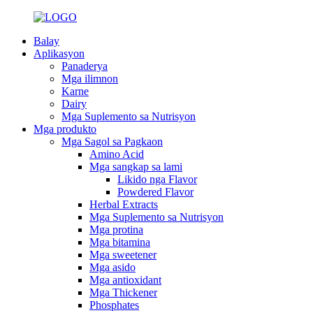
Balay
Aplikasyon
Panaderya
Mga ilimnon
Karne
Dairy
Mga Suplemento sa Nutrisyon
Mga produkto
Mga Sagol sa Pagkaon
Amino Acid
Mga sangkap sa lami
Likido nga Flavor
Powdered Flavor
Herbal Extracts
Mga Suplemento sa Nutrisyon
Mga protina
Mga bitamina
Mga sweetener
Mga asido
Mga antioxidant
Mga Thickener
Phosphates