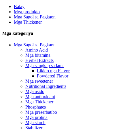
Balay
Mga produkto
Mga Sagol sa Pagkaon
Mga Thickener
Mga kategoriya
Mga Sagol sa Pagkaon
Amino Acid
Mga bitamina
Herbal Extracts
Mga sangkap sa lami
Likido nga Flavor
Powdered Flavor
Mga sweetener
Nutritional Ingredients
Mga asido
Mga antioxidant
Mga Thickener
Phosphates
Mga preserbatibo
Mga protina
Mga starch
Stabilizer