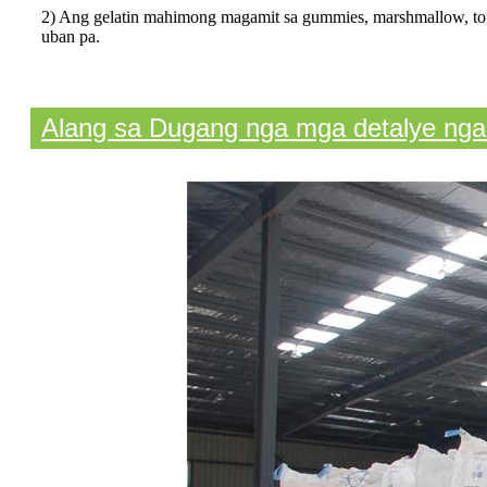
2) Ang gelatin mahimong magamit sa gummies, marshmallow, tofees
uban pa.
Alang sa Dugang nga mga detalye nga li