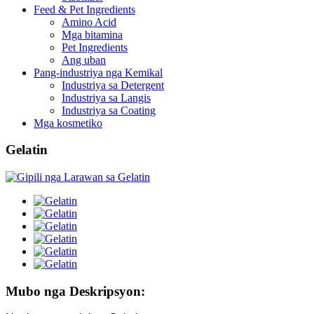
Feed & Pet Ingredients
Amino Acid
Mga bitamina
Pet Ingredients
Ang uban
Pang-industriya nga Kemikal
Industriya sa Detergent
Industriya sa Langis
Industriya sa Coating
Mga kosmetiko
Gelatin
Mubo nga Deskripsyon: