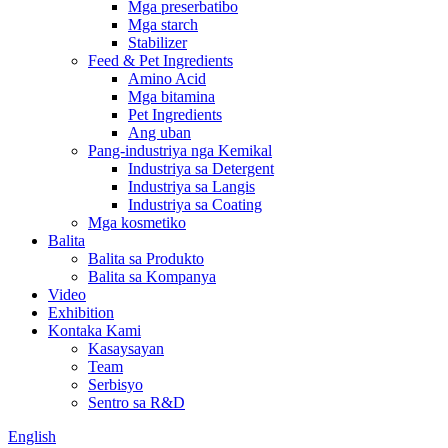
Mga preserbatibo
Mga starch
Stabilizer
Feed & Pet Ingredients
Amino Acid
Mga bitamina
Pet Ingredients
Ang uban
Pang-industriya nga Kemikal
Industriya sa Detergent
Industriya sa Langis
Industriya sa Coating
Mga kosmetiko
Balita
Balita sa Produkto
Balita sa Kompanya
Video
Exhibition
Kontaka Kami
Kasaysayan
Team
Serbisyo
Sentro sa R&D
English