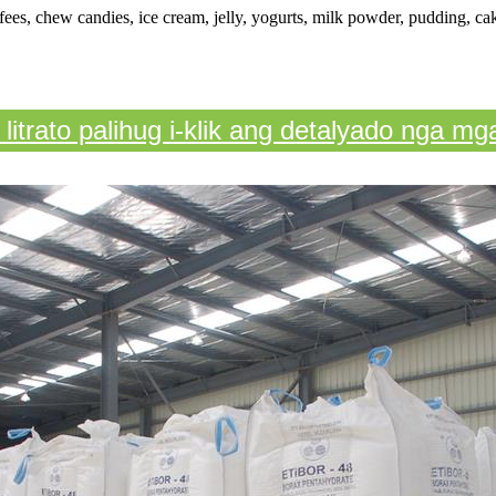
, chew candies, ice cream, jelly, yogurts, milk powder, pudding, cake,
trato palihug i-klik ang detalyado nga mga 