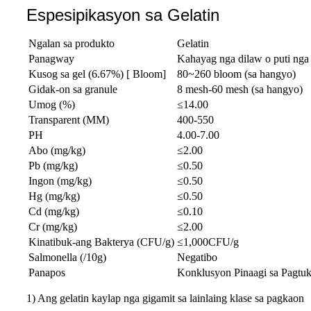
Espesipikasyon sa Gelatin
Ngalan sa produkto
Gelatin
Panagway
Kahayag nga dilaw o puti nga 
Kusog sa gel (6.67%) [ Bloom]
80~260 bloom (sa hangyo)
Gidak-on sa granule
8 mesh-60 mesh (sa hangyo)
Umog (%)
≤14.00
Transparent (MM)
400-550
PH
4.00-7.00
Abo (mg/kg)
≤2.00
Pb (mg/kg)
≤0.50
Ingon (mg/kg)
≤0.50
Hg (mg/kg)
≤0.50
Cd (mg/kg)
≤0.10
Cr (mg/kg)
≤2.00
Kinatibuk-ang Bakterya (CFU/g)
≤1,000CFU/g
Salmonella (/10g)
Negatibo
Panapos
Konklusyon Pinaagi sa Pagtuki
1) Ang gelatin kaylap nga gigamit sa lainlaing klase sa pagkaon