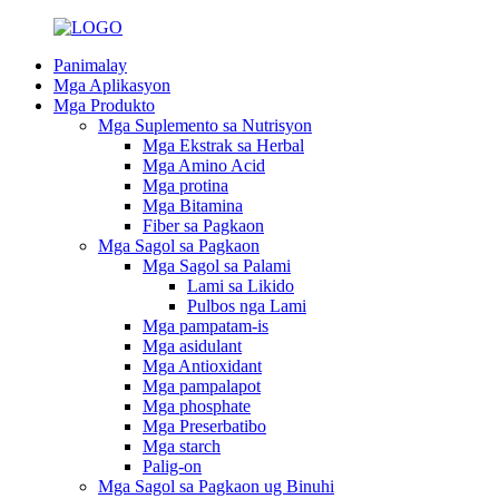
Panimalay
Mga Aplikasyon
Mga Produkto
Mga Suplemento sa Nutrisyon
Mga Ekstrak sa Herbal
Mga Amino Acid
Mga protina
Mga Bitamina
Fiber sa Pagkaon
Mga Sagol sa Pagkaon
Mga Sagol sa Palami
Lami sa Likido
Pulbos nga Lami
Mga pampatam-is
Mga asidulant
Mga Antioxidant
Mga pampalapot
Mga phosphate
Mga Preserbatibo
Mga starch
Palig-on
Mga Sagol sa Pagkaon ug Binuhi