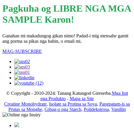
Pagkuha og LIBRE NGA MGA
SAMPLE Karon!
Ganahan mi makadungog gikan nimo! Padad-i mig mensahe gamit
ang porma sa pikas nga bahin, o email mi.
MAG-SUBSCRIBE
© Copyright - 2010-2024: Tanang Katungod Gireserba.
Mga Init
nga Produkto
-
Mapa sa Site
Creatine Monohydrate
,
Isolate sa Protina sa Soya
,
Pangpatam-is sa
Prutas sa Monghe
,
Gibag-o nga Starch
,
Polidekstrosa
,
Vanillin