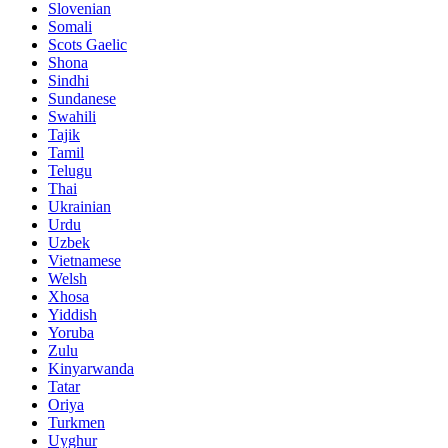
Slovenian
Somali
Scots Gaelic
Shona
Sindhi
Sundanese
Swahili
Tajik
Tamil
Telugu
Thai
Ukrainian
Urdu
Uzbek
Vietnamese
Welsh
Xhosa
Yiddish
Yoruba
Zulu
Kinyarwanda
Tatar
Oriya
Turkmen
Uyghur