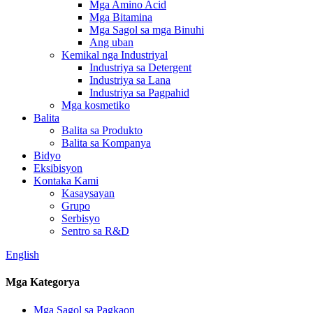
Mga Amino Acid
Mga Bitamina
Mga Sagol sa mga Binuhi
Ang uban
Kemikal nga Industriyal
Industriya sa Detergent
Industriya sa Lana
Industriya sa Pagpahid
Mga kosmetiko
Balita
Balita sa Produkto
Balita sa Kompanya
Bidyo
Eksibisyon
Kontaka Kami
Kasaysayan
Grupo
Serbisyo
Sentro sa R&D
English
Mga Kategorya
Mga Sagol sa Pagkaon