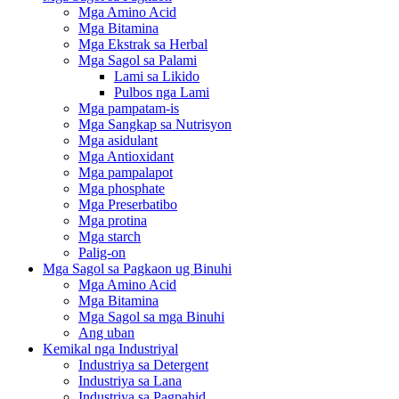
Mga Amino Acid
Mga Bitamina
Mga Ekstrak sa Herbal
Mga Sagol sa Palami
Lami sa Likido
Pulbos nga Lami
Mga pampatam-is
Mga Sangkap sa Nutrisyon
Mga asidulant
Mga Antioxidant
Mga pampalapot
Mga phosphate
Mga Preserbatibo
Mga protina
Mga starch
Palig-on
Mga Sagol sa Pagkaon ug Binuhi
Mga Amino Acid
Mga Bitamina
Mga Sagol sa mga Binuhi
Ang uban
Kemikal nga Industriyal
Industriya sa Detergent
Industriya sa Lana
Industriya sa Pagpahid