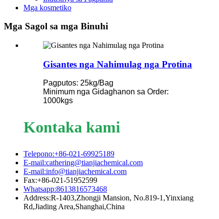
Mga kosmetiko
Mga Sagol sa mga Binuhi
Gisantes nga Nahimulag nga Protina
Pagputos: 25kg/Bag
Minimum nga Gidaghanon sa Order:
1000kgs
Kontaka kami
Telepono:+86-021-69925189
E-mail:cathering@tianjiachemical.com
E-mail:info@tianjiachemical.com
Fax:+86-021-51952599
Whatsapp:8613816573468
Address:R-1403,Zhongji Mansion, No.819-1,Yinxiang
Rd,Jiading Area,Shanghai,China