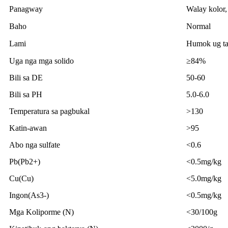
Panagway
Walay kolor, 
Baho
Normal
Lami
Humok ug tam
Uga nga mga solido
≥84%
Bili sa DE
50-60
Bili sa PH
5.0-6.0
Temperatura sa pagbukal
>130
Katin-awan
>95
Abo nga sulfate
<0.6
Pb(Pb2+)
<0.5mg/kg
Cu(Cu)
<5.0mg/kg
Ingon(As3-)
<0.5mg/kg
Mga Koliporme (N)
<30/100g