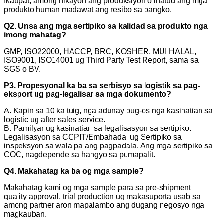
Ikaupat, among hikayon ang produksiyon o ihatud ang mga
produkto human madawat ang resibo sa bangko.
Q2. Unsa ang mga sertipiko sa kalidad sa produkto nga
imong mahatag?
GMP, ISO22000, HACCP, BRC, KOSHER, MUI HALAL,
ISO9001, ISO14001 ug Third Party Test Report, sama sa
SGS o BV.
P3. Propesyonal ka ba sa serbisyo sa logistik sa pag-
eksport ug pag-legalisar sa mga dokumento?
A. Kapin sa 10 ka tuig, nga adunay bug-os nga kasinatian sa
logistic ug after sales service.
B. Pamilyar ug kasinatian sa legalisasyon sa sertipiko:
Legalisasyon sa CCPIT/Embahada, ug Sertipiko sa
inspeksyon sa wala pa ang pagpadala. Ang mga sertipiko sa
COC, nagdepende sa hangyo sa pumapalit.
Q4. Makahatag ka ba og mga sample?
Makahatag kami og mga sample para sa pre-shipment
quality approval, trial production ug makasuporta usab sa
among partner aron mapalambo ang dugang negosyo nga
magkauban.