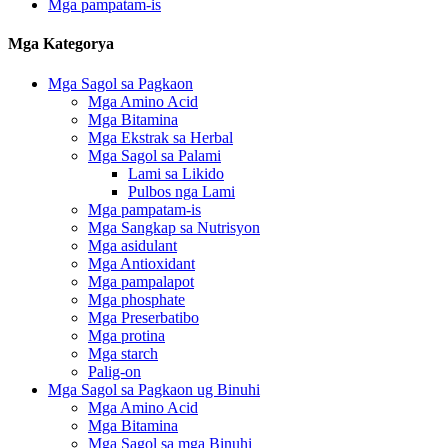
Mga pampatam-is
Mga Kategorya
Mga Sagol sa Pagkaon
Mga Amino Acid
Mga Bitamina
Mga Ekstrak sa Herbal
Mga Sagol sa Palami
Lami sa Likido
Pulbos nga Lami
Mga pampatam-is
Mga Sangkap sa Nutrisyon
Mga asidulant
Mga Antioxidant
Mga pampalapot
Mga phosphate
Mga Preserbatibo
Mga protina
Mga starch
Palig-on
Mga Sagol sa Pagkaon ug Binuhi
Mga Amino Acid
Mga Bitamina
Mga Sagol sa mga Binuhi