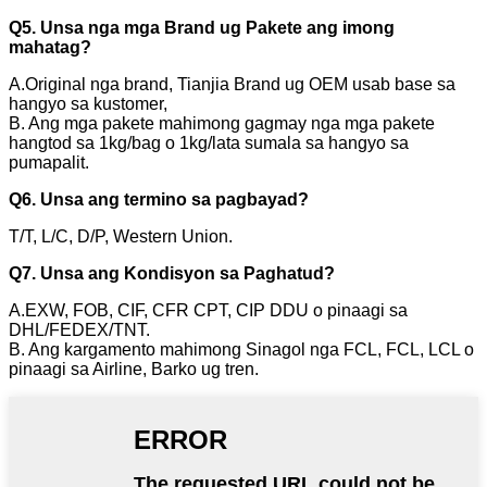
Q5. Unsa nga mga Brand ug Pakete ang imong
mahatag?
A.Original nga brand, Tianjia Brand ug OEM usab base sa
hangyo sa kustomer,
B. Ang mga pakete mahimong gagmay nga mga pakete
hangtod sa 1kg/bag o 1kg/lata sumala sa hangyo sa
pumapalit.
Q6. Unsa ang termino sa pagbayad?
T/T, L/C, D/P, Western Union.
Q7. Unsa ang Kondisyon sa Paghatud?
A.EXW, FOB, CIF, CFR CPT, CIP DDU o pinaagi sa
DHL/FEDEX/TNT.
B. Ang kargamento mahimong Sinagol nga FCL, FCL, LCL o
pinaagi sa Airline, Barko ug tren.