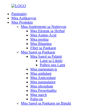
Panimalay
Mga Aplikasyon
Mga Produkto
Mga Suplemento sa Nutrisyon
Mga Ekstrak sa Herbal
Mga Amino Acid
Mga protina
Mga Bitamina
Fiber sa Pagkaon
Mga Sagol sa Pagkaon
Mga Sagol sa Palami
Lami sa Likido
Pulbos nga Lami
Mga pampatam-is
Mga asidulant
Mga Antioxidant
Mga pampalapot
Mga phosphate
Mga Preserbatibo
Mga starch
Palig-on
Mga Sagol sa Pagkaon ug Binuhi