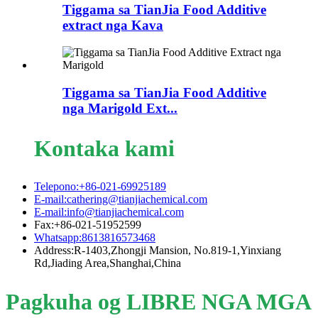
Tiggama sa TianJia Food Additive
extract nga Kava
Tiggama sa TianJia Food Additive
nga Marigold Ext...
Kontaka kami
Telepono:+86-021-69925189
E-mail:cathering@tianjiachemical.com
E-mail:info@tianjiachemical.com
Fax:+86-021-51952599
Whatsapp:8613816573468
Address:R-1403,Zhongji Mansion, No.819-1,Yinxiang
Rd,Jiading Area,Shanghai,China
Pagkuha og LIBRE NGA MGA