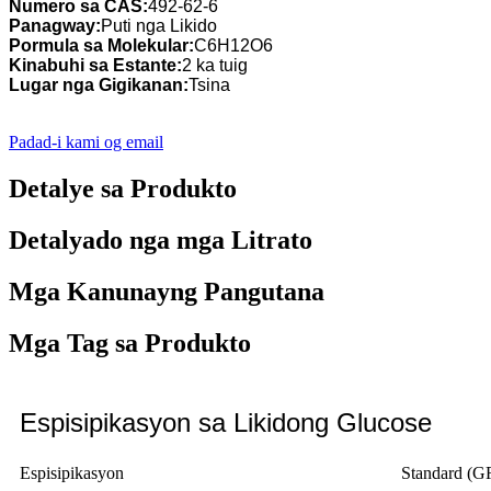
Numero sa CAS:
492-62-6
Panagway:
Puti nga Likido
Pormula sa Molekular:
C6H12O6
Kinabuhi sa Estante:
2 ka tuig
Lugar nga Gigikanan:
Tsina
Padad-i kami og email
Detalye sa Produkto
Detalyado nga mga Litrato
Mga Kanunayng Pangutana
Mga Tag sa Produkto
Espisipikasyon sa Likidong Glucose
Espisipikasyon
Standard 