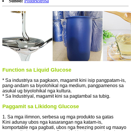
Sunod:
Polidekstrosa
Function sa Liquid Glucose
* Sa industriya sa pagkaon, magamit kini isip pangpatam-is,
pang-andam sa biyolohikal nga medium, pangpamenos sa
asukal ug biyolohikal nga kultura.
* Sa Industriyal, magamit kini sa pagtambal sa tubig.
Paggamit sa Likidong Glucose
1. Sa mga ilimnon, serbesa ug mga produkto sa gatas
Kini adunay ubos nga kasarangan nga katam-is,
komportable nga pagbati, ubos nga freezing point ug maayo