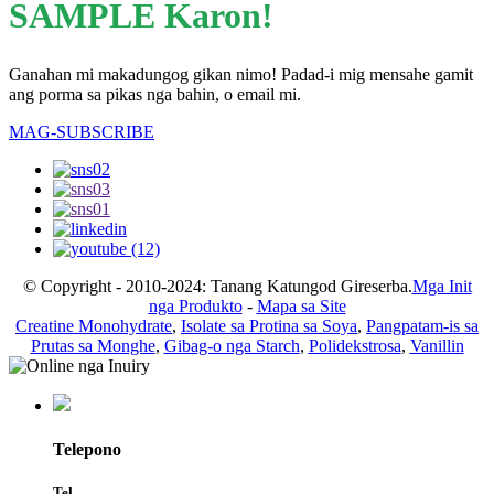
SAMPLE Karon!
Ganahan mi makadungog gikan nimo! Padad-i mig mensahe gamit
ang porma sa pikas nga bahin, o email mi.
MAG-SUBSCRIBE
© Copyright - 2010-2024: Tanang Katungod Gireserba.
Mga Init
nga Produkto
-
Mapa sa Site
Creatine Monohydrate
,
Isolate sa Protina sa Soya
,
Pangpatam-is sa
Prutas sa Monghe
,
Gibag-o nga Starch
,
Polidekstrosa
,
Vanillin
Telepono
Tel.