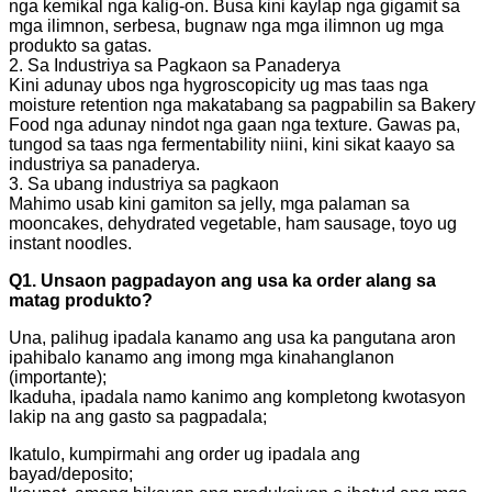
nga kemikal nga kalig-on. Busa kini kaylap nga gigamit sa
mga ilimnon, serbesa, bugnaw nga mga ilimnon ug mga
produkto sa gatas.
2. Sa Industriya sa Pagkaon sa Panaderya
Kini adunay ubos nga hygroscopicity ug mas taas nga
moisture retention nga makatabang sa pagpabilin sa Bakery
Food nga adunay nindot nga gaan nga texture. Gawas pa,
tungod sa taas nga fermentability niini, kini sikat kaayo sa
industriya sa panaderya.
3. Sa ubang industriya sa pagkaon
Mahimo usab kini gamiton sa jelly, mga palaman sa
mooncakes, dehydrated vegetable, ham sausage, toyo ug
instant noodles.
Q1. Unsaon pagpadayon ang usa ka order alang sa
matag produkto?
Una, palihug ipadala kanamo ang usa ka pangutana aron
ipahibalo kanamo ang imong mga kinahanglanon
(importante);
Ikaduha, ipadala namo kanimo ang kompletong kwotasyon
lakip na ang gasto sa pagpadala;
Ikatulo, kumpirmahi ang order ug ipadala ang
bayad/deposito;