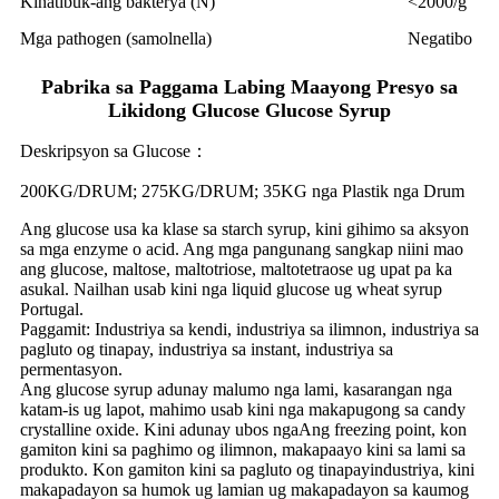
Kinatibuk-ang bakterya (N)
<2000/g
Mga pathogen (samolnella)
Negatibo
Pabrika sa Paggama Labing Maayong Presyo sa
Likidong Glucose Glucose Syrup
Deskripsyon sa Glucose：
200KG/DRUM; 275KG/DRUM; 35KG nga Plastik nga Drum
Ang glucose usa ka klase sa starch syrup, kini gihimo sa aksyon
sa mga enzyme o acid. Ang mga pangunang sangkap niini mao
ang glucose, maltose, maltotriose, maltotetraose ug upat pa ka
asukal. Nailhan usab kini nga liquid glucose ug wheat syrup
Portugal.
Paggamit: Industriya sa kendi, industriya sa ilimnon, industriya sa
pagluto og tinapay, industriya sa instant, industriya sa
permentasyon.
Ang glucose syrup adunay malumo nga lami, kasarangan nga
katam-is ug lapot, mahimo usab kini nga makapugong sa candy
crystalline oxide. Kini adunay ubos nga
Ang freezing point, kon
gamiton kini sa paghimo og ilimnon, makapaayo kini sa lami sa
produkto. Kon gamiton kini sa pagluto og tinapay
industriya, kini
makapadayon sa humok ug lamian ug makapadayon sa kaumog