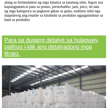
alang sa fermentation ug mga kinaiya sa kaumog niini. Ingon usa
ka
pangpatam-is para sa prutas, preserbatibo, jam, juice, de-lata
ug mga kategorya sa pagkaon gikan sa gatas, mahimo niini nga
mapalawig ang estante sa kinabuhi sa produkto ug
pagmintinar sa
lami sa produkto.
Para sa dugang detalye sa hulagway,
palihug i-klik ang detalyadong mga
litrato.