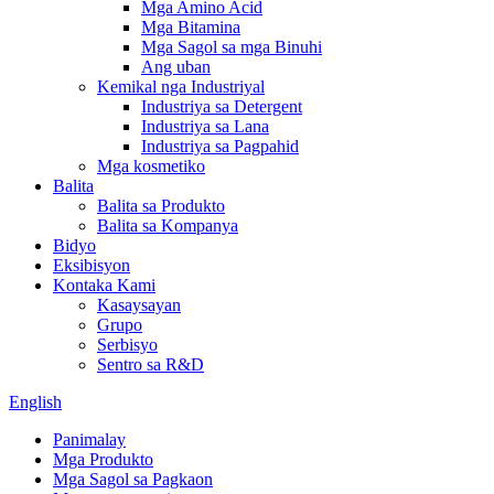
Mga Amino Acid
Mga Bitamina
Mga Sagol sa mga Binuhi
Ang uban
Kemikal nga Industriyal
Industriya sa Detergent
Industriya sa Lana
Industriya sa Pagpahid
Mga kosmetiko
Balita
Balita sa Produkto
Balita sa Kompanya
Bidyo
Eksibisyon
Kontaka Kami
Kasaysayan
Grupo
Serbisyo
Sentro sa R&D
English
Panimalay
Mga Produkto
Mga Sagol sa Pagkaon