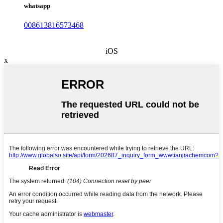
whatsapp
008613816573468
iOS
x