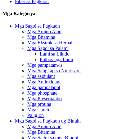
Fiber sa Pagkaon
Mga Kategorya
Mga Sagol sa Pagkaon
Mga Amino Acid
Mga Bitamina
Mga Ekstrak sa Herbal
Mga Sagol sa Palami
Lami sa Likido
Pulbos nga Lami
Mga pampatam-is
Mga Sangkap sa Nutrisyon
Mga asidulant
Mga Antioxidant
Mga pampalapot
Mga phosphate
Mga Preserbatibo
Mga protina
Mga starch
Palig-on
Mga Sagol sa Pagkaon ug Binuhi
Mga Amino Acid
Mga Bitamina
Mga Sagol sa mga Binuhi