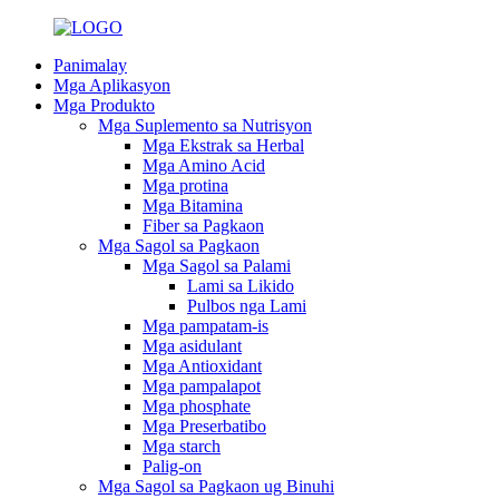
Panimalay
Mga Aplikasyon
Mga Produkto
Mga Suplemento sa Nutrisyon
Mga Ekstrak sa Herbal
Mga Amino Acid
Mga protina
Mga Bitamina
Fiber sa Pagkaon
Mga Sagol sa Pagkaon
Mga Sagol sa Palami
Lami sa Likido
Pulbos nga Lami
Mga pampatam-is
Mga asidulant
Mga Antioxidant
Mga pampalapot
Mga phosphate
Mga Preserbatibo
Mga starch
Palig-on
Mga Sagol sa Pagkaon ug Binuhi