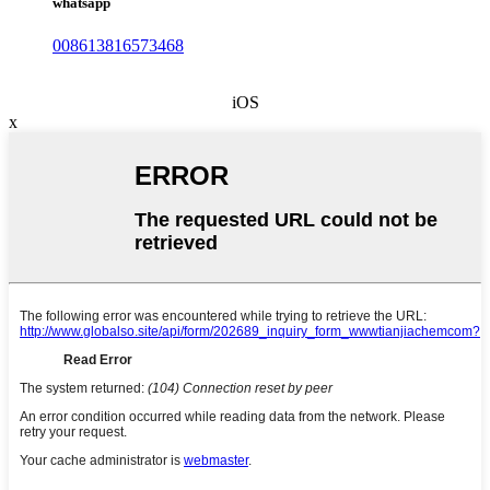
whatsapp
008613816573468
iOS
x