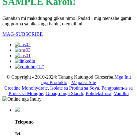
SAMPLE Karon!
Ganahan mi makadungog gikan nimo! Padad-i mig mensahe gamit
ang porma sa pikas nga bahin, o email mi.
MAG-SUBSCRIBE
© Copyright - 2010-2024: Tanang Katungod Gireserba.
Mga Init
nga Produkto
-
Mapa sa Site
Creatine Monohydrate
,
Isolate sa Protina sa Soya
,
Pangpatam-is sa
Prutas sa Monghe
,
Gibag-o nga Starch
,
Polidekstrosa
,
Vanillin
Telepono
Tel.