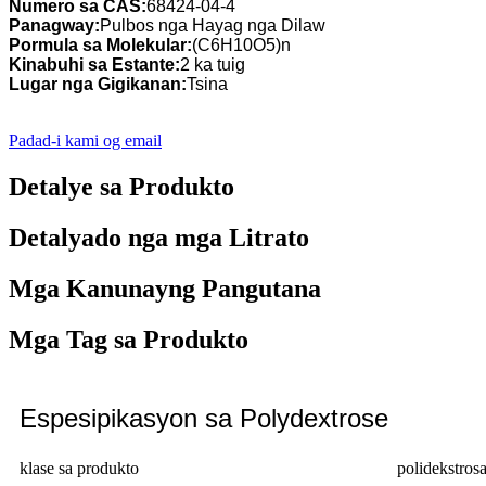
Numero sa CAS:
68424-04-4
Panagway:
Pulbos nga Hayag nga Dilaw
Pormula sa Molekular:
(C6H10O5)n
Kinabuhi sa Estante:
2 ka tuig
Lugar nga Gigikanan:
Tsina
Padad-i kami og email
Detalye sa Produkto
Detalyado nga mga Litrato
Mga Kanunayng Pangutana
Mga Tag sa Produkto
Espesipikasyon sa Polydextrose
klase sa produkto
polidekstrosa