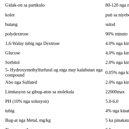
Gidak-on sa partikulo
80-120 nga m
kolor
puti sa niyeb
butang
sulod
polydextrose
90% minuto
1,6-Walay tubig nga Dextrose
4.0% nga kin
Glucose
4.0% nga kin
Sorbitol
2.0% nga kin
5- Hydroxymethylfurfural ug mga may kalabutan nga
0.05% nga ki
compound
Abo nga Sulfated
2.0% nga kin
Limitasyon sa gibug-aton sa molekula
22000max
PH (10% nga solusyon)
5.0-6.0
tubig
4% nga kinat
Bug-at nga Metal, mg/kg
5 ka pinakat