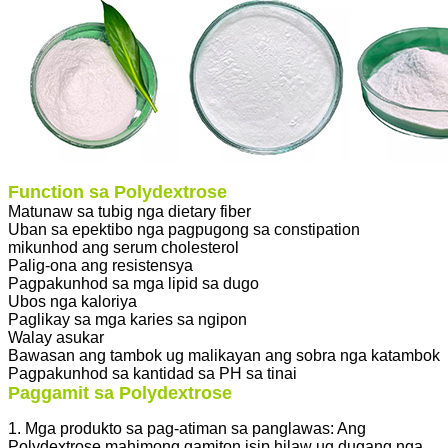
Function sa Polydextrose
Matunaw sa tubig nga dietary fiber
Uban sa epektibo nga pagpugong sa constipation
mikunhod ang serum cholesterol
Palig-ona ang resistensya
Pagpakunhod sa mga lipid sa dugo
Ubos nga kaloriya
Paglikay sa mga karies sa ngipon
Walay asukar
Bawasan ang tambok ug malikayan ang sobra nga katambok
Pagpakunhod sa kantidad sa PH sa tinai
Paggamit sa Polydextrose
1. Mga produkto sa pag-atiman sa panglawas: Ang
Polydextrose mahimong gamiton isip hilaw ug dugang nga