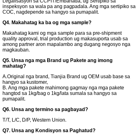
Legalisasyon sa CCPIT/Embahada, ug Sertipiko sa
inspeksyon sa wala pa ang pagpadala. Ang mga sertipiko sa
COC, nagdepende sa hangyo sa pumapalit.
Q4. Makahatag ka ba og mga sample?
Makahatag kami og mga sample para sa pre-shipment
quality approval, trial production ug makasuporta usab sa
among partner aron mapalambo ang dugang negosyo nga
magkauban.
Q5. Unsa nga mga Brand ug Pakete ang imong
mahatag?
A.Original nga brand, Tianjia Brand ug OEM usab base sa
hangyo sa kustomer,
B. Ang mga pakete mahimong gagmay nga mga pakete
hangtod sa 1kg/bag o 1kg/lata sumala sa hangyo sa
pumapalit.
Q6. Unsa ang termino sa pagbayad?
T/T, L/C, D/P, Western Union.
Q7. Unsa ang Kondisyon sa Paghatud?