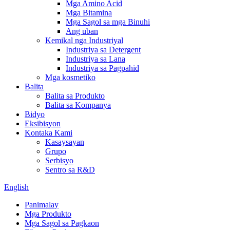
Mga Amino Acid
Mga Bitamina
Mga Sagol sa mga Binuhi
Ang uban
Kemikal nga Industriyal
Industriya sa Detergent
Industriya sa Lana
Industriya sa Pagpahid
Mga kosmetiko
Balita
Balita sa Produkto
Balita sa Kompanya
Bidyo
Eksibisyon
Kontaka Kami
Kasaysayan
Grupo
Serbisyo
Sentro sa R&D
English
Panimalay
Mga Produkto
Mga Sagol sa Pagkaon