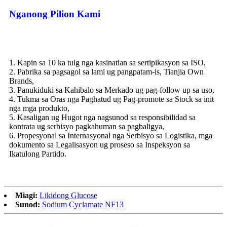
Nganong Pilion Kami
1. Kapin sa 10 ka tuig nga kasinatian sa sertipikasyon sa ISO,
2. Pabrika sa pagsagol sa lami ug pangpatam-is, Tianjia Own
Brands,
3. Panukiduki sa Kahibalo sa Merkado ug pag-follow up sa uso,
4. Tukma sa Oras nga Paghatud ug Pag-promote sa Stock sa init
nga mga produkto,
5. Kasaligan ug Hugot nga nagsunod sa responsibilidad sa
kontrata ug serbisyo pagkahuman sa pagbaligya,
6. Propesyonal sa Internasyonal nga Serbisyo sa Logistika, mga
dokumento sa Legalisasyon ug proseso sa Inspeksyon sa
Ikatulong Partido.
Miagi:
Likidong Glucose
Sunod:
Sodium Cyclamate NF13