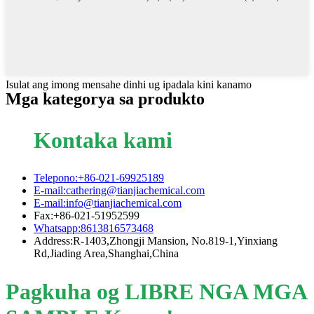
Isulat ang imong mensahe dinhi ug ipadala kini kanamo
Mga kategorya sa produkto
Kontaka kami
Telepono:+86-021-69925189
E-mail:cathering@tianjiachemical.com
E-mail:info@tianjiachemical.com
Fax:+86-021-51952599
Whatsapp:8613816573468
Address:R-1403,Zhongji Mansion, No.819-1,Yinxiang
Rd,Jiading Area,Shanghai,China
Pagkuha og LIBRE NGA MGA