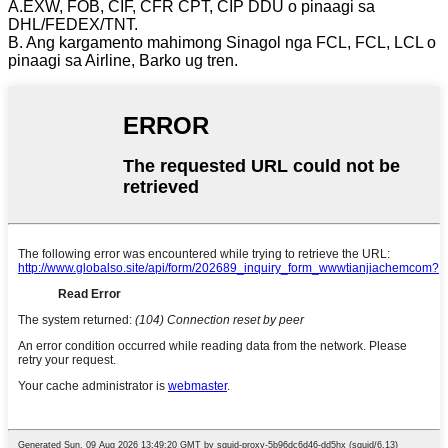
A.EXW, FOB, CIF, CFR CPT, CIP DDU o pinaagi sa
DHL/FEDEX/TNT.
B. Ang kargamento mahimong Sinagol nga FCL, FCL, LCL o
pinaagi sa Airline, Barko ug tren.