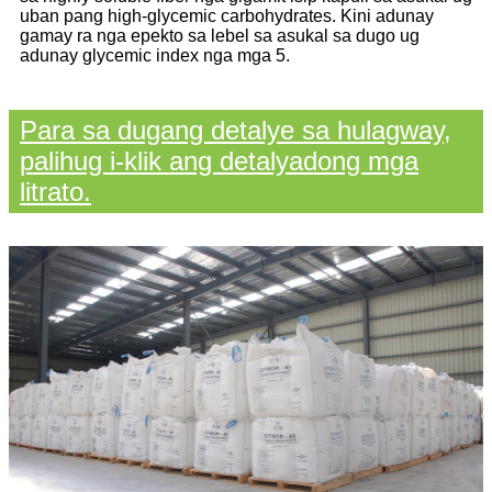
uban pang high-glycemic carbohydrates. Kini adunay
gamay ra nga epekto sa lebel sa asukal sa dugo ug
adunay glycemic index nga mga 5.
Para sa dugang detalye sa hulagway,
palihug i-klik ang detalyadong mga
litrato.