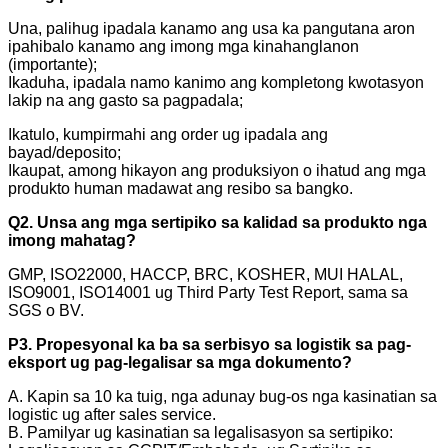
Una, palihug ipadala kanamo ang usa ka pangutana aron
ipahibalo kanamo ang imong mga kinahanglanon
(importante);
Ikaduha, ipadala namo kanimo ang kompletong kwotasyon
lakip na ang gasto sa pagpadala;
Ikatulo, kumpirmahi ang order ug ipadala ang
bayad/deposito;
Ikaupat, among hikayon ang produksiyon o ihatud ang mga
produkto human madawat ang resibo sa bangko.
Q2. Unsa ang mga sertipiko sa kalidad sa produkto nga
imong mahatag?
GMP, ISO22000, HACCP, BRC, KOSHER, MUI HALAL,
ISO9001, ISO14001 ug Third Party Test Report, sama sa
SGS o BV.
P3. Propesyonal ka ba sa serbisyo sa logistik sa pag-
eksport ug pag-legalisar sa mga dokumento?
A. Kapin sa 10 ka tuig, nga adunay bug-os nga kasinatian sa
logistic ug after sales service.
B. Pamilyar ug kasinatian sa legalisasyon sa sertipiko: