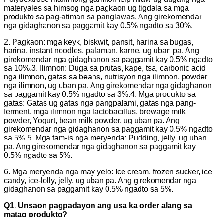
materyales sa himsog nga pagkaon ug tigdala sa mga
produkto sa pag-atiman sa panglawas. Ang girekomendar
nga gidaghanon sa paggamit kay 0.5% ngadto sa 30%.
2. Pagkaon: mga keyk, biskwit, pansit, harina sa bugas,
harina, instant noodles, palaman, karne, ug uban pa. Ang
girekomendar nga gidaghanon sa paggamit kay 0.5% ngadto
sa 10%.
3. Ilimnon: Duga sa prutas, kape, tsa, carbonic acid
nga ilimnon, gatas sa beans, nutrisyon nga ilimnon, powder
nga ilimnon, ug uban pa. Ang girekomendar nga gidaghanon
sa paggamit kay 0.5% ngadto sa 3%.
4. Mga produkto sa
gatas: Gatas ug gatas nga pangpalami, gatas nga pang-
ferment, mga ilimnon nga lactobacillus, brewage milk
powder, Yogurt, bean milk powder, ug uban pa. Ang
girekomendar nga gidaghanon sa paggamit kay 0.5% ngadto
sa 5%.
5. Mga tam-is nga meryenda: Pudding, jelly, ug uban
pa. Ang girekomendar nga gidaghanon sa paggamit kay
0.5% ngadto sa 5%.
6. Mga meryenda nga may yelo: Ice cream, frozen sucker, ice
candy, ice-lolly, jelly, ug uban pa. Ang girekomendar nga
gidaghanon sa paggamit kay 0.5% ngadto sa 5%.
Q1. Unsaon pagpadayon ang usa ka order alang sa
matag produkto?