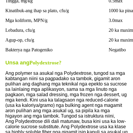
Tingga, mg/kg
0.5max
Kinatibuk-ang ihap sa plato, cfu/g
1000 ka pina
Mga koliform, MPN/g
3.0max
Lebadura, cfu/g
20 ka maxi
Agup-op, cfu/g
20 ka maxi
Bakterya nga Patogeniko
Negatibo
Unsa ang
Polydextrose?
Ang polymer sa asukal nga Polydextrose, tungod sa mga
kabtangan niini sa pagpadako sa tambok, gigamit aron
pulihan ang daghang mga teknikal nga epekto sa sucrose
sa lainlaing mga aplikasyon, sama sa mga linuto nga
pagkaon, mga salad dressing, mga frozen nga dessert, ug
mga kendi. Kini usa ka talagsaon nga reduced-calorie
(usa ka kaloriya/gramo) nga bulking agent nga magamit
aron pulihan ang mga asukal ug, sa pipila ka mga
higayon ang mga tambok. Tungod sa istruktura niini,
Ang Polydextrose dili dali matunaw, busa kini usa ka low-
calorie sucrose substitute. Ang Polydextrose usa ka klase
sa highly soluble fiber nga gigamit isip kapuli sa asukal ug