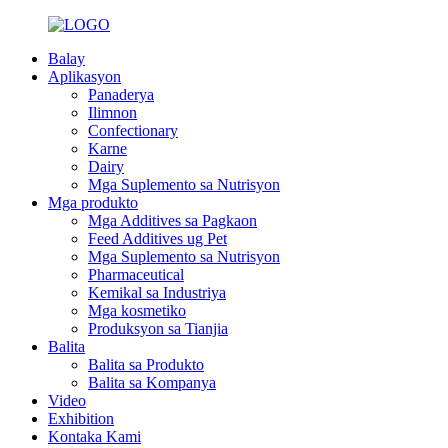
Balay
Aplikasyon
Panaderya
Ilimnon
Confectionary
Karne
Dairy
Mga Suplemento sa Nutrisyon
Mga produkto
Mga Additives sa Pagkaon
Feed Additives ug Pet
Mga Suplemento sa Nutrisyon
Pharmaceutical
Kemikal sa Industriya
Mga kosmetiko
Produksyon sa Tianjia
Balita
Balita sa Produkto
Balita sa Kompanya
Video
Exhibition
Kontaka Kami