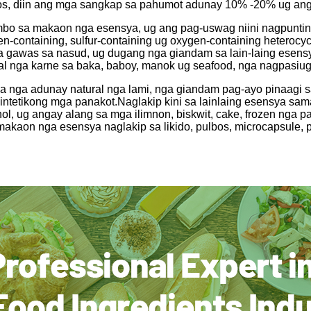
s, diin ang mga sangkap sa pahumot adunay 10% -20% ug ang 
 sa makaon nga esensya, ug ang pag-uswag niini nagpunting s
containing, sulfur-containing ug oxygen-containing heterocycli
a gawas sa nasud, ug dugang nga giandam sa lain-laing esens
yal nga karne sa baka, baboy, manok ug seafood, nga nagpasiu
nga adunay natural nga lami, nga giandam pag-ayo pinaagi sa
ntetikong mga panakot.Naglakip kini sa lainlaing esensya sama 
l, ug angay alang sa mga ilimnon, biskwit, cake, frozen nga pa
aon nga esensya naglakip sa likido, pulbos, microcapsule, p