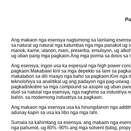
Pu
Ang makaon nga esensya nagtumong sa lainlaing esensya 
sa natural ug natural nga katumbas nga mga panakot ug si
manok, karne, utanon, mani, preserba, emulsyon, ug alkoho
ug uban pang mga pagkaon.Ang mga porma sa dosis sa mak
Ang esensya, ingon usa ka espesyal nga high power conce
pagkaon.Makabawi kini sa mga depekto sa lami sa pagkao
makatabon sa dili maayo nga baho sa pagkaon.Kini nga 
teknolohiya sa analitikal ug ang padayon nga pag-uswa
pagkadiskobre sa mga compound sa asupre ug uban pang
duol sa natural nga esensya, nga naghimo sa industriy
bahin. sa modernong industriya sa pagkaon.
Ang makaon nga esensya usa ka hinungdanon nga additiv
adunay kapin sa usa ka libo nga mga lahi.
Sumala sa kahimtang sa esensya, ang makaon nga esensya
nga pahumot, ug 80% -90% ang mga solvent (tubig, propylen