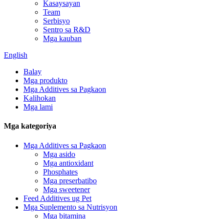
Kasaysayan
Team
Serbisyo
Sentro sa R&D
Mga kauban
English
Balay
Mga produkto
Mga Additives sa Pagkaon
Kalihokan
Mga lami
Mga kategoriya
Mga Additives sa Pagkaon
Mga asido
Mga antioxidant
Phosphates
Mga preserbatibo
Mga sweetener
Feed Additives ug Pet
Mga Suplemento sa Nutrisyon
Mga bitamina