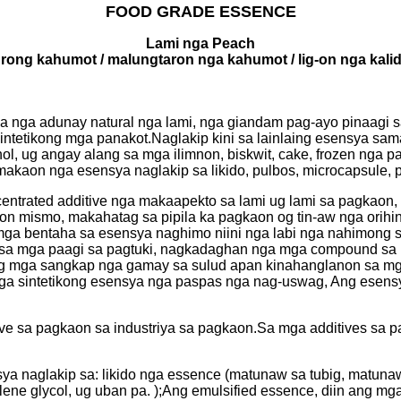
FOOD GRADE ESSENCE
Lami nga Peach
rong kahumot / malungtaron nga kahumot / lig-on nga kali
nga adunay natural nga lami, nga giandam pag-ayo pinaagi sa
ntetikong mga panakot.Naglakip kini sa lainlaing esensya sama 
l, ug angay alang sa mga ilimnon, biskwit, cake, frozen nga pa
aon nga esensya naglakip sa likido, pulbos, microcapsule, p
ntrated additive nga makaapekto sa lami ug lami sa pagkaon, k
n mismo, makahatag sa pipila ka pagkaon og tin-aw nga orihin
mga bentaha sa esensya naghimo niini nga labi nga nahimong
g sa mga paagi sa pagtuki, nagkadaghan nga mga compound sa
 mga sangkap nga gamay sa sulud apan kinahanglanon sa mga 
a nga sintetikong esensya nga paspas nga nag-uswag, Ang ese
e sa pagkaon sa industriya sa pagkaon.Sa mga additives sa p
 naglakip sa: likido nga essence (matunaw sa tubig, matunaw
e glycol, ug uban pa. );Ang emulsified essence, diin ang mga s