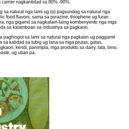
carrier nagkantidad sa 80% -90%.
a natural nga lami ug (o) pagsundog sa natural nga
c food flavors, sama sa pyrazine, thiophene ug furan
ya, nga gigamit sa nagkalain-laing kombenyente nga mga
gda sa kalamboan sa industriya sa pagkaon.
 paghisgot sa lami sa natural nga pagkaon ug paggamit
sa kalidad sa tubig ug lana sa mga prutas, gatas,
gkaon, kendi, panimpla, mga produkto sa dairy, lata, bino,
aste, ug uban pa.