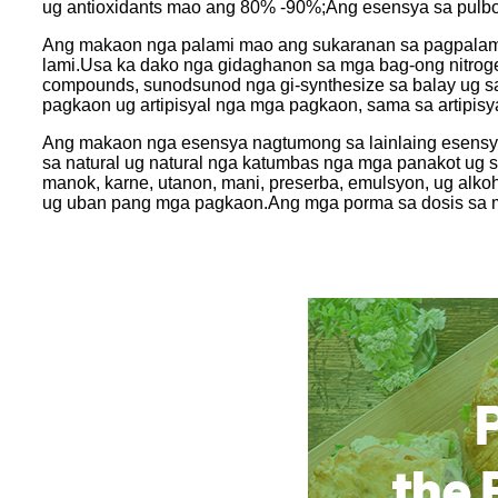
ug antioxidants mao ang 80% -90%;Ang esensya sa pulbo
Ang makaon nga palami mao ang sukaranan sa pagpalambo
lami.Usa ka dako nga gidaghanon sa mga bag-ong nitrogen-
compounds, sunodsunod nga gi-synthesize sa balay ug s
pagkaon ug artipisyal nga mga pagkaon, sama sa artipis
Ang makaon nga esensya nagtumong sa lainlaing esensya 
sa natural ug natural nga katumbas nga mga panakot ug si
manok, karne, utanon, mani, preserba, emulsyon, ug alkoho
ug uban pang mga pagkaon.Ang mga porma sa dosis sa mak