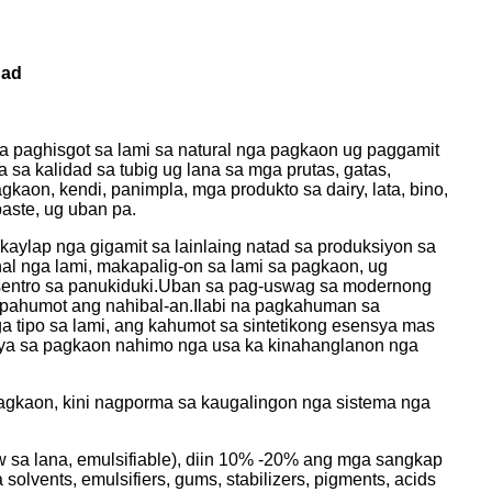
dad
 paghisgot sa lami sa natural nga pagkaon ug paggamit
sa kalidad sa tubig ug lana sa mga prutas, gatas,
gkaon, kendi, panimpla, mga produkto sa dairy, lata, bino,
aste, ug uban pa.
aylap nga gigamit sa lainlaing natad sa produksiyon sa
al nga lami, makapalig-on sa lami sa pagkaon, ug
 sentro sa panukiduki.Uban sa pag-uswag sa modernong
 pahumot ang nahibal-an.Ilabi na pagkahuman sa
tipo sa lami, ang kahumot sa sintetikong esensya mas
nsya sa pagkaon nahimo nga usa ka kinahanglanon nga
agkaon, kini nagporma sa kaugalingon nga sistema nga
 sa lana, emulsifiable), diin 10% -20% ang mga sangkap
olvents, emulsifiers, gums, stabilizers, pigments, acids