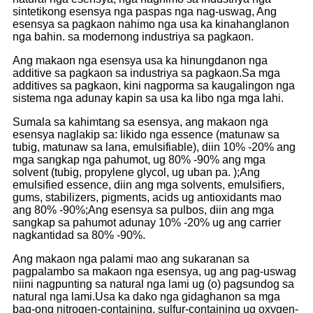
sintetikong esensya nga paspas nga nag-uswag, Ang
esensya sa pagkaon nahimo nga usa ka kinahanglanon
nga bahin. sa modernong industriya sa pagkaon.
Ang makaon nga esensya usa ka hinungdanon nga
additive sa pagkaon sa industriya sa pagkaon.Sa mga
additives sa pagkaon, kini nagporma sa kaugalingon nga
sistema nga adunay kapin sa usa ka libo nga mga lahi.
Sumala sa kahimtang sa esensya, ang makaon nga
esensya naglakip sa: likido nga essence (matunaw sa
tubig, matunaw sa lana, emulsifiable), diin 10% -20% ang
mga sangkap nga pahumot, ug 80% -90% ang mga
solvent (tubig, propylene glycol, ug uban pa. );Ang
emulsified essence, diin ang mga solvents, emulsifiers,
gums, stabilizers, pigments, acids ug antioxidants mao
ang 80% -90%;Ang esensya sa pulbos, diin ang mga
sangkap sa pahumot adunay 10% -20% ug ang carrier
nagkantidad sa 80% -90%.
Ang makaon nga palami mao ang sukaranan sa
pagpalambo sa makaon nga esensya, ug ang pag-uswag
niini nagpunting sa natural nga lami ug (o) pagsundog sa
natural nga lami.Usa ka dako nga gidaghanon sa mga
bag-ong nitrogen-containing, sulfur-containing ug oxygen-