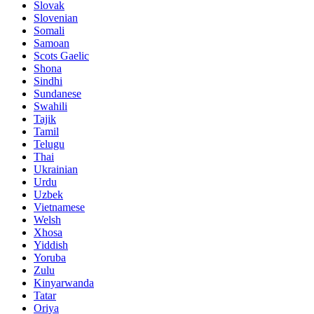
Slovak
Slovenian
Somali
Samoan
Scots Gaelic
Shona
Sindhi
Sundanese
Swahili
Tajik
Tamil
Telugu
Thai
Ukrainian
Urdu
Uzbek
Vietnamese
Welsh
Xhosa
Yiddish
Yoruba
Zulu
Kinyarwanda
Tatar
Oriya