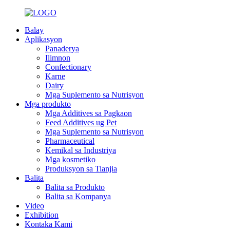
Balay
Aplikasyon
Panaderya
Ilimnon
Confectionary
Karne
Dairy
Mga Suplemento sa Nutrisyon
Mga produkto
Mga Additives sa Pagkaon
Feed Additives ug Pet
Mga Suplemento sa Nutrisyon
Pharmaceutical
Kemikal sa Industriya
Mga kosmetiko
Produksyon sa Tianjia
Balita
Balita sa Produkto
Balita sa Kompanya
Video
Exhibition
Kontaka Kami