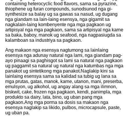
containing heterocyclic food flavors, sama sa pyrazine,
thiophene ug furan compounds, sunodsunod nga gi-
synthesize sa balay ug sa gawas sa nasud, ug dugang
nga giandam sa lain-laing esensya, nga gigamit sa
nagkalain-laing kombenyente nga mga pagkaon ug
artipisyal nga mga pagkaon, sama sa artipisyal nga karne
sa baka, baboy, manok ug seafood, nga nagpasiugda sa
kalamboan sa industriya sa pagkaon.
Ang makaon nga esensya nagtumong sa lainlaing
esensya nga adunay natural nga lami, nga giandam pag-
ayo pinaagi sa paghisgot sa lami sa natural nga pagkaon
ug paggamit sa natural ug natural nga katumbas nga mga
panakot ug sintetikong mga panakot.Naglakip kini sa
lainlaing esensya sama sa kalidad sa tubig ug lana sa
mga prutas, gatas, manok, karne, utanon, mani, preserba,
emulsyon, ug alkohol, ug angay alang sa mga ilimnon,
biskwit, cake, frozen nga pagkaon, kendi, panimpla, mga
produkto sa dairy, lata, bino, ug uban pang mga
pagkaon.Ang mga porma sa dosis sa makaon nga
esensya naglakip sa likido, pulbos, microcapsule, paste,
ug uban pa.