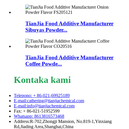
TianJia Food Additive Manufacturer
Sibuyas Powder...
TianJia Food Additive Manufacturer
Coffee Powde...
Kontaka kami
Telepono: + 86-021-69925189
E-mail:cathering@tianjiachemical.com
E-mail:info@tianjiachemical.com
Fax: + 86-021-51952599
Whatsapp: 8613816573468
Address:R-702,Zhongji Mansion, No.819-1,Yinxiang
Rd,Jiading Area,Shanghai,China