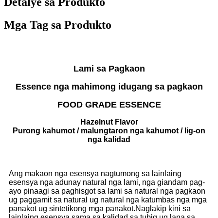
Detalye sa Produkto
Mga Tag sa Produkto
Lami sa Pagkaon
Essence nga mahimong idugang sa pagkaon
FOOD GRADE ESSENCE
Hazelnut Flavor
Purong kahumot / malungtaron nga kahumot / lig-on
nga kalidad
Ang makaon nga esensya nagtumong sa lainlaing
esensya nga adunay natural nga lami, nga giandam pag-
ayo pinaagi sa paghisgot sa lami sa natural nga pagkaon
ug paggamit sa natural ug natural nga katumbas nga mga
panakot ug sintetikong mga panakot.Naglakip kini sa
lainlaing esensya sama sa kalidad sa tubig ug lana sa