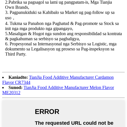
2.Pabrika sa pagsagol sa lami ug pangpatam-is, Mga Tianjia
Own Brands,
3. Pagpanukiduki sa Kahibalo sa Market ug pag-follow up sa
uso，
4. Tukma sa Panahon nga Paghatud & Pag-promote sa Stock sa
init nga mga produkto nga gipangayo,
5.Masaligan & Hugot nga sundon ang responsibilidad sa kontrata
& pagkahuman sa serbisyo sa pagbaligya,
6. Propesyonal sa Internasyonal nga Serbisyo sa Logistic, mga
dokumento sa Legalisasyon ug proseso sa Pag-inspeksyon sa
Third Party.
Kaniadto:
TianJia Food Additive Manufacturer Cardamon
Flavor CR7344
Sunod:
TianJia Food Additive Manufacturer Melon Flavor
ME20312