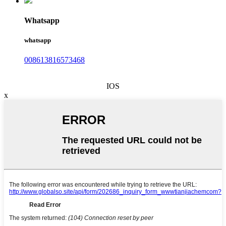
Whatsapp
whatsapp
008613816573468
IOS
x