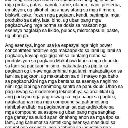
mga prutas, gatas, manok, karne, utanon, mani, preserba,
emulsyon, ug alkohol, ug angay alang sa mga ilimnon,
biskwit, cake, frozen nga pagkaon, kendi, panimpla, mga
produkto sa dairy, lata, bino, ug uban pang mga
pagkaon.Ang mga porma sa dosis sa makaon nga
esensya naglakip sa likido, pulbos, microcapsule, paste,
ug uban pa.
Ang esensya, ingon usa ka espesyal nga high power
concentrated additive nga makaapekto sa lami ug lami sa
pagkaon, kaylap nga gigamit sa lainlaing natad sa
produksiyon sa pagkaon.Makabawi kini sa mga depekto
sa lami sa pagkaon mismo, makahatag sa pipila ka
pagkaon og tin-aw nga orihinal nga lami, makapalig-on sa
lami sa pagkaon, ug makatabon sa dili maayo nga baho
sa pagkaon.Kini nga mga bentaha sa esensya naghimo
niini nga labi nga nahimong sentro sa panukiduki.Uban sa
pag-uswag sa modernong teknolohiya sa analitikal ug
ang padayon nga pag-uswag sa mga paagi sa pagtuki,
nagkadaghan nga mga compound sa pahumot ang
nahibal-an.Ilabi na pagkahuman sa pagkadiskobre sa
mga compound sa asupre ug uban pang mga sangkap
nga gamay sa sulud apan kinahanglanon sa mga tipo sa
lami, ang kahumot sa sintetikong esensya mas duol sa
natural nga esensya, nga naghimo sa industriya nga