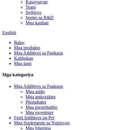
Kasaysayan
Team
Serbisyo
Sentro sa R&D
Mga kauban
English
Balay
Mga produkto
Mga Additives sa Pagkaon
Kalihokan
Mga lami
Mga kategoriya
Mga Additives sa Pagkaon
Mga asido
Mga antioxidant
Phosphates
Mga preserbatibo
Mga sweetener
Feed Additives ug Pet
Mga Suplemento sa Nutrisyon
Mga bitamina