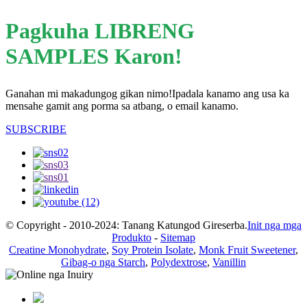
Pagkuha LIBRENG
SAMPLES Karon!
Ganahan mi makadungog gikan nimo!Ipadala kanamo ang usa ka
mensahe gamit ang porma sa atbang, o email kanamo.
SUBSCRIBE
© Copyright - 2010-2024: Tanang Katungod Gireserba.
Init nga mga
Produkto
-
Sitemap
Creatine Monohydrate
,
Soy Protein Isolate
,
Monk Fruit Sweetener
,
Gibag-o nga Starch
,
Polydextrose
,
Vanillin