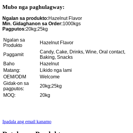
Mubo nga paghulagway:
Ngalan sa produkto:
Hazelnut Flavor
Min. Gidaghanon sa Order:
1000kgs
Pagputos:
20kg;25kg
Ngalan sa
Hazelnut Flavor
Produkto
Candy, Cake, Drinks, Wine, Oral contact,
Paggamit
Baking, Snacks
Baho
Hazelnut
Matang:
Likido nga lami
OEM/ODM
Welcome
Gidak-on sa
20kg;25kg
pagputos:
MOQ:
20kg
Ipadala ang email kanamo