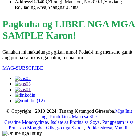
Address:R-1403,Zhongji Mansion, No.819-1,Yinxiang
Rd,Jiading Area,Shanghai,China
Pagkuha og LIBRE NGA MGA
SAMPLE Karon!
Ganahan mi makadungog gikan nimo! Padad-i mig mensahe gamit
ang porma sa pikas nga bahin, o email mi.
MAG-SUBSCRIBE
© Copyright - 2010-2024: Tanang Katungod Gireserba.
Mga Init
nga Produkto
-
Mapa sa Site
Creatine Monohydrate
,
Isolate sa Protina sa Soya
,
Pangpatam-is sa
Prutas sa Monghe
,
Gibag-o nga Starch
,
Polidekstrosa
,
Vanillin