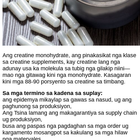
Ang creatine monohydrate, ang pinakasikat nga klase
sa creatine supplements, kay creatine lang nga
adunay usa ka molekula sa tubig nga gilakip niini—
mao nga gitawag kini nga monohydrate. Kasagaran
kini mga 88-90 porsyento sa creatine sa timbang.
Sa mga termino sa kadena sa suplay:
ang epidemya mikaylap sa gawas sa nasud, ug ang
paghunong sa produksiyon,
Ang Tsina lamang ang makagarantiya sa supply chain
ug produksiyon,
busa ang paspas nga pagdaghan sa mga order ug
kargamento mosangpot sa kakulang sa mga hilaw
nga materyales,