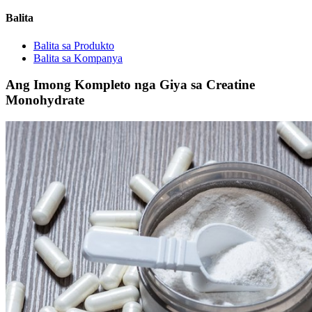
Balita
Balita sa Produkto
Balita sa Kompanya
Ang Imong Kompleto nga Giya sa Creatine
Monohydrate