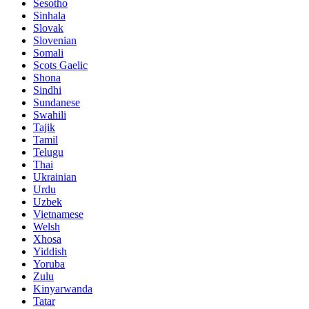
Sesotho
Sinhala
Slovak
Slovenian
Somali
Scots Gaelic
Shona
Sindhi
Sundanese
Swahili
Tajik
Tamil
Telugu
Thai
Ukrainian
Urdu
Uzbek
Vietnamese
Welsh
Xhosa
Yiddish
Yoruba
Zulu
Kinyarwanda
Tatar