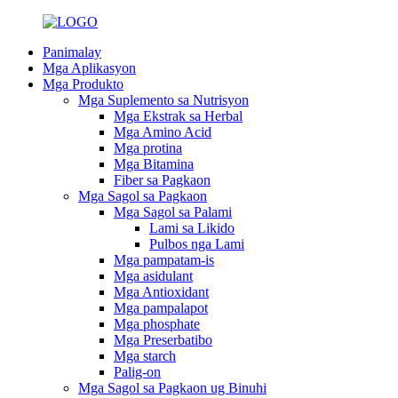
Panimalay
Mga Aplikasyon
Mga Produkto
Mga Suplemento sa Nutrisyon
Mga Ekstrak sa Herbal
Mga Amino Acid
Mga protina
Mga Bitamina
Fiber sa Pagkaon
Mga Sagol sa Pagkaon
Mga Sagol sa Palami
Lami sa Likido
Pulbos nga Lami
Mga pampatam-is
Mga asidulant
Mga Antioxidant
Mga pampalapot
Mga phosphate
Mga Preserbatibo
Mga starch
Palig-on
Mga Sagol sa Pagkaon ug Binuhi