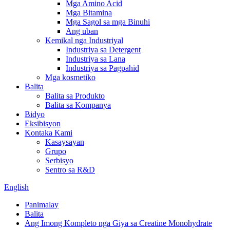
Mga Amino Acid
Mga Bitamina
Mga Sagol sa mga Binuhi
Ang uban
Kemikal nga Industriyal
Industriya sa Detergent
Industriya sa Lana
Industriya sa Pagpahid
Mga kosmetiko
Balita
Balita sa Produkto
Balita sa Kompanya
Bidyo
Eksibisyon
Kontaka Kami
Kasaysayan
Grupo
Serbisyo
Sentro sa R&D
English
Panimalay
Balita
Ang Imong Kompleto nga Giya sa Creatine Monohydrate