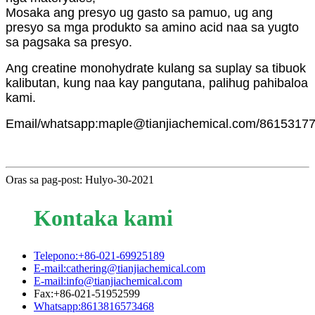
Mosaka ang presyo ug gasto sa pamuo, ug ang
presyo sa mga produkto sa amino acid naa sa yugto
sa pagsaka sa presyo.
Ang creatine monohydrate kulang sa suplay sa tibuok
kalibutan, kung naa kay pangutana, palihug pahibaloa
kami.
Email/whatsapp:maple@tianjiachemical.com/8615317
Oras sa pag-post: Hulyo-30-2021
Kontaka kami
Telepono:+86-021-69925189
E-mail:cathering@tianjiachemical.com
E-mail:info@tianjiachemical.com
Fax:+86-021-51952599
Whatsapp:8613816573468