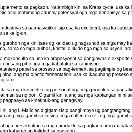
 suplemento sa pagkaon. Nalambigit kini sa Krebs cycle, usa k
lic acid mahimong adunay potensyal nga mga benepisyo sa pa
industriya sa parmasyutiko isip usa ka excipient, usa ka subs
 sa kalig-on.
a sigurohon nga kini taas og kalidad ug nagsunod sa mga may
a, sama sa mga pulbos, kristal, o likido nga mga solusyon, ar
okonsulta sa usa ka propesyonal sa panglawas o eksperto sa 
an unsang piho nga mga kabalaka sa kahimsog.
rtanteng papel sa proseso sa pag-ferment sa pagtimpla og bee
g bino, ang malolactic fermentation, usa ka ikaduhang proseso 
ng lami.
ita sa mga kosmetiko ug personal nga mga produkto sa pag-ati
timan sa ngipon. Gigamit kini alang sa mga kabtangan niini s
ug pagpaayo sa kinatibuk-ang panagway.
ni, ang L-Malic acid gigamit isip panglimpyo ug pangtangtang
akip ang mga gamit sa kusina, mga coffee maker, ug mga gamit 
ral nga preserbatibo sa mga produkto sa pagkaon aron mapalaw
 ang kabag-o ug kalidad sa pagkaon.