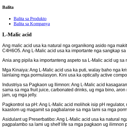
Balita
Balita sa Produkto
Balita sa Kompanya
L-Malic acid
Ang malic acid usa ka natural nga organikong asido nga maki
C4H6O5. Ang L-Malic acid usa ka importante nga sangkap sa i
Ania ang pipila ka importanteng aspeto sa L-Malic acid ug sa 
Mga Kinaiya: Ang L-Malic acid usa ka puti, walay baho nga kr
lainlaing mga pormulasyon. Kini usa ka optically active compo
Industriya sa Pagkaon ug Ilimnon: Ang L-Malic acid kasagaran
sama sa mga fruit juice, carbonated drinks, ug mga bino, ar
jam, ug mga jelly.
Pagkontrol sa pH: Ang L-Malic acid molihok isip pH regulator
kaaslom ug magamit sa pagbalanse sa mga lami sa mga porm
Asidulant ug Preserbatibo: Ang L-Malic acid usa ka natural n
pagpalambo sa lami ug shelf life sa mga pagkaon ug ilimnon