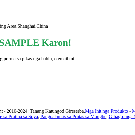
ing Area,Shanghai,China
 SAMPLE Karon!
porma sa pikas nga bahin, o email mi.
t - 2010-2024: Tanang Katungod Gireserba.
Mga Init nga Produkto
-
M
te sa Protina sa Soya
,
Pangpatam-is sa Prutas sa Monghe
,
Gibag-o nga 