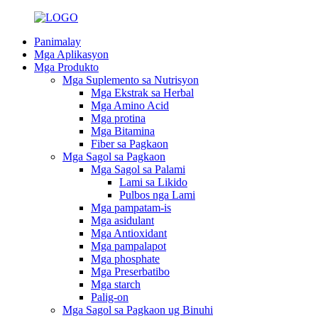
Panimalay
Mga Aplikasyon
Mga Produkto
Mga Suplemento sa Nutrisyon
Mga Ekstrak sa Herbal
Mga Amino Acid
Mga protina
Mga Bitamina
Fiber sa Pagkaon
Mga Sagol sa Pagkaon
Mga Sagol sa Palami
Lami sa Likido
Pulbos nga Lami
Mga pampatam-is
Mga asidulant
Mga Antioxidant
Mga pampalapot
Mga phosphate
Mga Preserbatibo
Mga starch
Palig-on
Mga Sagol sa Pagkaon ug Binuhi