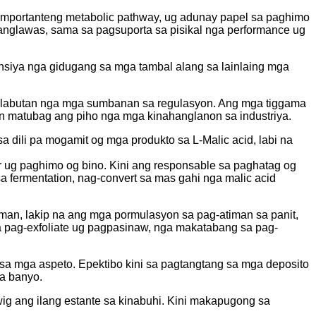
a importanteng metabolic pathway, ug adunay papel sa paghimo
nglawas, sama sa pagsuporta sa pisikal nga performance ug
tansiya nga gidugang sa mga tambal alang sa lainlaing mga
 kalabutan nga mga sumbanan sa regulasyon. Ang mga tiggama
on matubag ang piho nga mga kinahanglanon sa industriya.
dili pa mogamit og mga produkto sa L-Malic acid, labi na
r ug paghimo og bino. Kini ang responsable sa paghatag og
sa fermentation, nag-convert sa mas gahi nga malic acid
man, lakip na ang mga pormulasyon sa pag-atiman sa panit,
a pag-exfoliate ug pagpasinaw, nga makatabang sa pag-
 sa mga aspeto. Epektibo kini sa pagtangtang sa mga deposito
sa banyo.
ig ang ilang estante sa kinabuhi. Kini makapugong sa