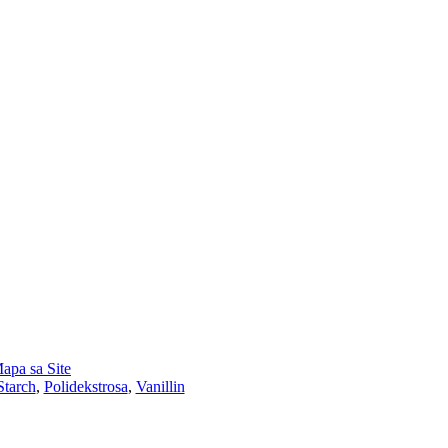
apa sa Site
Starch
,
Polidekstrosa
,
Vanillin