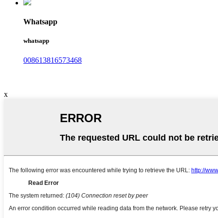
Whatsapp
whatsapp
008613816573468
x