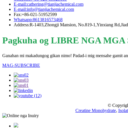
E-mail:cathering@tianjiachemical.com
E-mail:info@tianjiachemical.com
Fax:+86-021-51952599
Whatsapp:8613816573468
Address:R-1403,Zhongji Mansion, No.819-1,Yinxiang Rd,Jiad
Pagkuha og LIBRE NGA MGA
Ganahan mi makadungog gikan nimo! Padad-i mig mensahe gamit ang 
MAG-SUBSCRIBE
© Copyrigh
Creatine Monohydrate
,
Isola