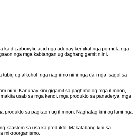
sa ka dicarboxylic acid nga adunay kemikal nga pormula nga
agsaon nga mga kabtangan ug daghang gamit niini.
tubig ug alkohol, nga naghimo niini nga dali nga isagol sa
om niini. Kanunay kini gigamit sa paghimo og mga ilimnon,
d makita usab sa mga kendi, mga produkto sa panaderya, mga
mga produkto sa pagkaon ug ilimnon. Naghatag kini og lami nga
ang kaaslom sa usa ka produkto. Makatabang kini sa
ga mikroorganismo.