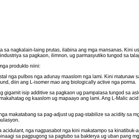
ta sa nagkalain-laing prutas, ilabina ang mga mansanas. Kini u
ndustriya sa pagkaon, ilimnon, ug parmasyutiko tungod sa tal
mga produkto niini:
istal nga pulbos nga adunay maaslom nga lami. Kini matunaw sa 
und, diin ang L-isomer mao ang biologically active nga porma.
g gigamit isip additive sa pagkaon ug pampalasa tungod sa asl
on makahatag og kaaslom ug mapaayo ang lami. Ang L-Malic aci
, nga makatabang sa pag-adjust ug pag-stabilize sa acidity sa 
ulasyon.
ga acidulant, nga nagpasabot nga kini makatampo sa kinatibuk-
 pinaagi sa pagpugong sa pagtubo sa bakterya ug uban pang m