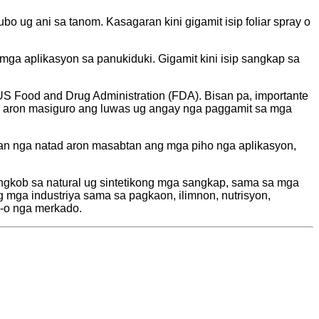
bo ug ani sa tanom. Kasagaran kini gigamit isip foliar spray o
mga aplikasyon sa panukiduki. Gigamit kini isip sangkap sa
S Food and Drug Administration (FDA). Bisan pa, importante
y aron masiguro ang luwas ug angay nga paggamit sa mga
an nga natad aron masabtan ang mga piho nga aplikasyon,
gkob sa natural ug sintetikong mga sangkap, sama sa mga
ng mga industriya sama sa pagkaon, ilimnon, nutrisyon,
-o nga merkado.