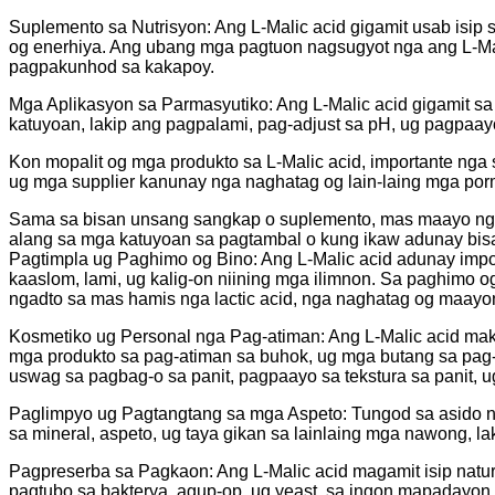
Suplemento sa Nutrisyon: Ang L-Malic acid gigamit usab isip
og enerhiya. Ang ubang mga pagtuon nagsugyot nga ang L-Ma
pagpakunhod sa kakapoy.
Mga Aplikasyon sa Parmasyutiko: Ang L-Malic acid gigamit sa 
katuyoan, lakip ang pagpalami, pag-adjust sa pH, ug pagpaayo
Kon mopalit og mga produkto sa L-Malic acid, importante ng
ug mga supplier kanunay nga naghatag og lain-laing mga porm
Sama sa bisan unsang sangkap o suplemento, mas maayo nga m
alang sa mga katuyoan sa pagtambal o kung ikaw adunay bis
Pagtimpla ug Paghimo og Bino: Ang L-Malic acid adunay impo
kaaslom, lami, ug kalig-on niining mga ilimnon. Sa paghimo o
ngadto sa mas hamis nga lactic acid, nga naghatag og maayo
Kosmetiko ug Personal nga Pag-atiman: Ang L-Malic acid mak
mga produkto sa pag-atiman sa buhok, ug mga butang sa pag-a
uswag sa pagbag-o sa panit, pagpaayo sa tekstura sa panit, 
Paglimpyo ug Pagtangtang sa mga Aspeto: Tungod sa asido nii
sa mineral, aspeto, ug taya gikan sa lainlaing mga nawong, l
Pagpreserba sa Pagkaon: Ang L-Malic acid magamit isip natu
pagtubo sa bakterya, agup-op, ug yeast, sa ingon mapadayon