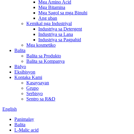
Mga Amino Acid
Mga Bitamina
Mga Sagol sa mga Binuhi
Ang uban
Kemikal nga Industriyal
Industriya sa Detergent
Industriya sa Lana
Industriya sa Pagpahid
Mga kosmetiko
Balita
Balita sa Produkto
Balita sa Kompanya
Bidyo
Eksibisyon
Kontaka Kami
Kasaysayan
Grupo
Serbisyo
Sentro sa R&D
English
Panimalay
Balita
L-Malic acid