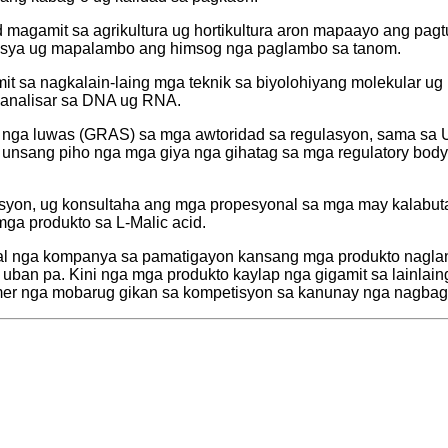
d magamit sa agrikultura ug hortikultura aron mapaayo ang pagtu
tansya ug mapalambo ang himsog nga paglambo sa tanom.
it sa nagkalain-laing mga teknik sa biyolohiyang molekular ug 
g-analisar sa DNA ug RNA.
 nga luwas (GRAS) sa mga awtoridad sa regulasyon, sama sa U
 unsang piho nga mga giya nga gihatag sa mga regulatory bod
ksyon, ug konsultaha ang mga propesyonal sa mga may kalabut
ga produkto sa L-Malic acid.
nal nga kompanya sa pamatigayon kansang mga produkto naglan
ug uban pa. Kini nga mga produkto kaylap nga gigamit sa lainlai
er nga mobarug gikan sa kompetisyon sa kanunay nga nagbag