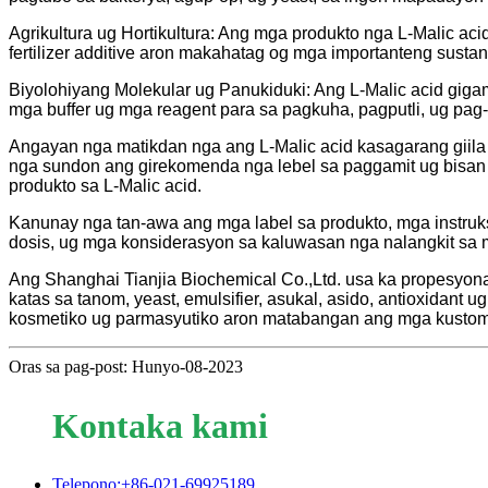
Agrikultura ug Hortikultura: Ang mga produkto nga L-Malic aci
fertilizer additive aron makahatag og mga importanteng sus
Biyolohiyang Molekular ug Panukiduki: Ang L-Malic acid gigam
mga buffer ug mga reagent para sa pagkuha, pagputli, ug pa
Angayan nga matikdan nga ang L-Malic acid kasagarang giila
nga sundon ang girekomenda nga lebel sa paggamit ug bisan
produkto sa L-Malic acid.
Kanunay nga tan-awa ang mga label sa produkto, mga instru
dosis, ug mga konsiderasyon sa kaluwasan nga nalangkit sa m
Ang Shanghai Tianjia Biochemical Co.,Ltd. usa ka propesyo
katas sa tanom, yeast, emulsifier, asukal, asido, antioxidant 
kosmetiko ug parmasyutiko aron matabangan ang mga kustom
Oras sa pag-post: Hunyo-08-2023
Kontaka kami
Telepono:+86-021-69925189