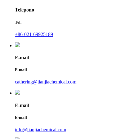
Telepono
Tel.
+86-021-69925189
E-mail
E-mail
cathering@tianjiachemical.com
E-mail
E-mail
info@tianjiachemical.com