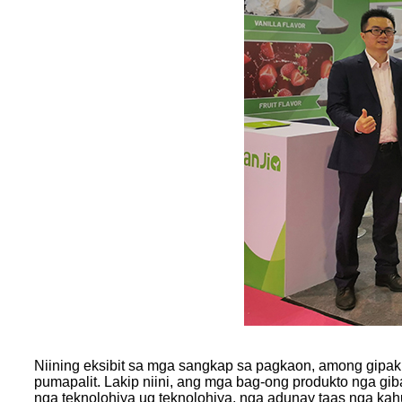
Niining eksibit sa mga sangkap sa pagkaon, among gipak
pumapalit. Lakip niini, ang mga bag-ong produkto nga g
nga teknolohiya ug teknolohiya, nga adunay taas nga ka