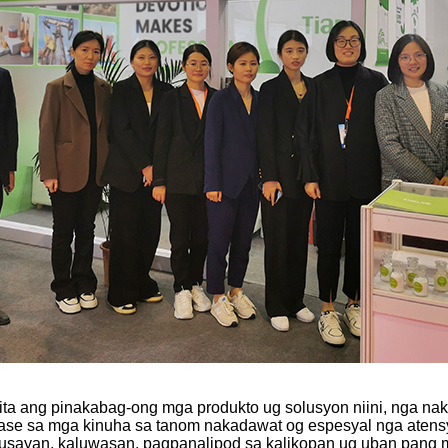
ita ang pinakabag-ong mga produkto ug solusyon niini, nga na
ibase sa mga kinuha sa tanom nakadawat og espesyal nga atens
husayan, kaluwasan, pagpanalipod sa kalikopan ug uban pang m