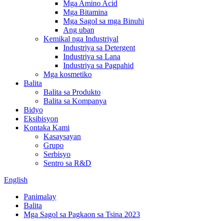
Mga Amino Acid
Mga Bitamina
Mga Sagol sa mga Binuhi
Ang uban
Kemikal nga Industriyal
Industriya sa Detergent
Industriya sa Lana
Industriya sa Pagpahid
Mga kosmetiko
Balita
Balita sa Produkto
Balita sa Kompanya
Bidyo
Eksibisyon
Kontaka Kami
Kasaysayan
Grupo
Serbisyo
Sentro sa R&D
English
Panimalay
Balita
Mga Sagol sa Pagkaon sa Tsina 2023