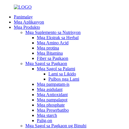
Panimalay
Mga Aplikasyon
Mga Produkto
Mga Suplemento sa Nutrisyon
Mga Ekstrak sa Herbal
Mga Amino Acid
Mga protina
Mga Bitamina
Fiber sa Pagkaon
Mga Sagol sa Pagkaon
Mga Sagol sa Palami
Lami sa Likido
Pulbos nga Lami
Mga pampatam-is
Mga asidulant
Mga Antioxidant
Mga pampalapot
Mga phosphate
Mga Preserbatibo
Mga starch
Palig-on
Mga Sagol sa Pagkaon ug Binuhi