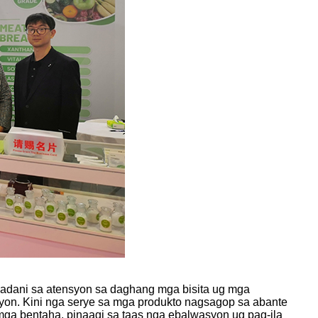
kadani sa atensyon sa daghang mga bisita ug mga
yon. Kini nga serye sa mga produkto nagsagop sa abante
ga bentaha, pinaagi sa taas nga ebalwasyon ug pag-ila